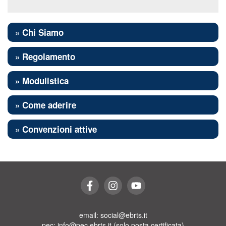
» Chi Siamo
» Regolamento
» Modulistica
» Come aderire
» Convenzioni attive
email: social@ebrts.it
pec: info@pec.ebrts.it (solo posta certificata)