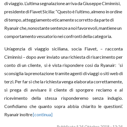
di viaggio. L’ultima segnalazione arriva da Giuseppe Ciminnisi,
presidente di Fiavet Sicilia: “Questo è l’ultimo, almeno in ordine
di tempo, atteggiamento eticamente scorretto da parte di
Ryanair che, nonostante sentenze a noi favorevoli, mantiene un
comportamento vessatorio nei confronti della categoria.
Un’agenzia di viaggio siciliana, socia Fiavet, – racconta
Ciminnisi – dopo aver inviato una richiesta di risarcimento per
conto di un cliente, si è vista rispondere così da Ryanair: ‘si
sconsiglia la prenotazione tramite agenti di viaggi o siti web di
terzi. Per far si che la richiesta venga elaborata correttamente,
si prega di avvisare il cliente di sporgere reclamo e al
ricevimento della stessa risponderemo senza indugio.
Confidiamo che quanto sopra abbia chiarito le questioni’.
Ryanair inoltre
[continua]
Pubblicato il 24 Ottobre 2018 - 13:24