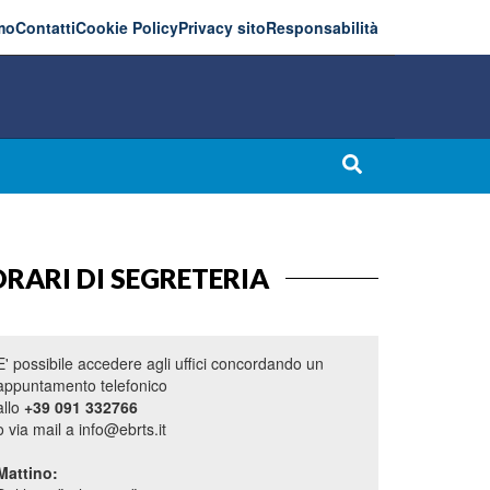
mo
Contatti
Cookie Policy
Privacy sito
Responsabilità
RARI DI SEGRETERIA
E' possibile accedere agli uffici concordando un
appuntamento telefonico
allo
+39 091 332766
o via mail a info@ebrts.it
Mattino: