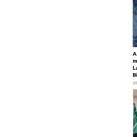
A
m
L
B
05