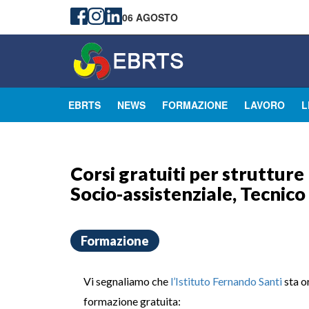
06 AGOSTO
EBRTS
NEWS
FORMAZIONE
LAVORO
L
Corsi gratuiti per strutture 
Socio-assistenziale, Tecnic
Formazione
Vi segnaliamo che
l’Istituto Fernando Santi
sta o
formazione gratuita: