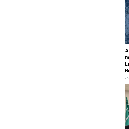
A
m
L
B
05