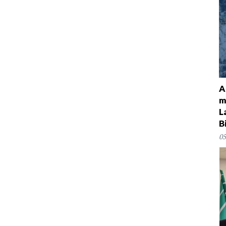
A
m
L
B
05