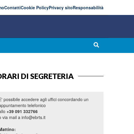
mo
Contatti
Cookie Policy
Privacy sito
Responsabilità
RARI DI SEGRETERIA
E' possibile accedere agli uffici concordando un
appuntamento telefonico
allo
+39 091 332766
o via mail a info@ebrts.it
Mattino: