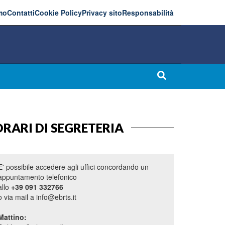
mo
Contatti
Cookie Policy
Privacy sito
Responsabilità
RARI DI SEGRETERIA
E' possibile accedere agli uffici concordando un
appuntamento telefonico
allo
+39 091 332766
o via mail a info@ebrts.it
Mattino: