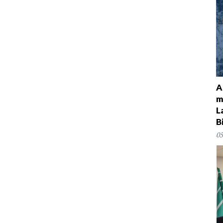
A
m
L
B
05