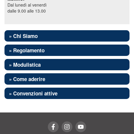
Dal lunedì al venerdì
delle
dalle 9.00 alle 13.00
verifiche
sul
regolare
» Chi Siamo
pagamento
del
» Regolamento
canone
» Modulistica
RAI.
» Come aderire
Al
riguardo,
» Convenzioni attive
la
normativa
nazionale
vigente
in