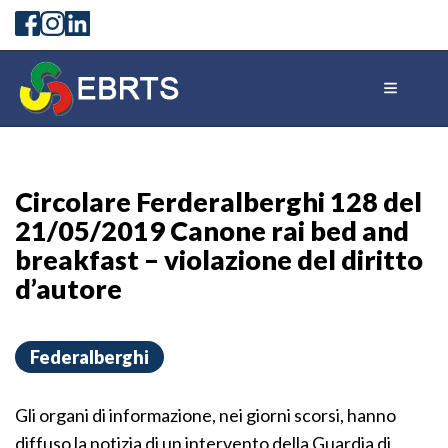
Gli
organi
Circolare Ferderalberghi 128 del
di
21/05/2019 Canone rai bed and
informazione,
breakfast – violazione del diritto
nei
d’autore
giorni
scorsi,
Federalberghi
hanno
diffuso
Gli organi di informazione, nei giorni scorsi, hanno
la
diffuso la notizia di un intervento della Guardia di
notizia