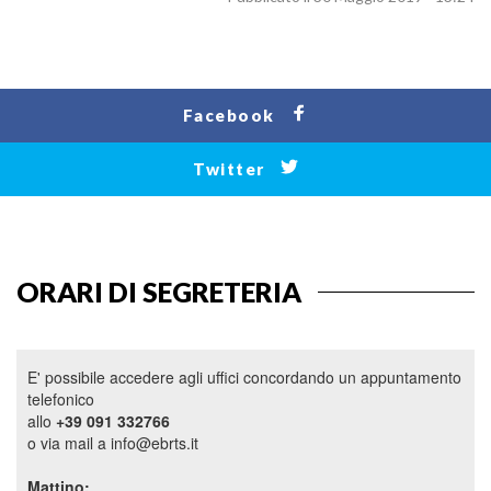
breakfast
e
affittacamere.
Facebook
Con
l’accusa
Twitter
di
violazione
dei
diritti
ORARI DI SEGRETERIA
d’autore,
il
sequestro
E' possibile accedere agli uffici concordando un appuntamento
è
telefonico
allo
+39 091 332766
avvenuto
o via mail a info@ebrts.it
a
Mattino:
seguito