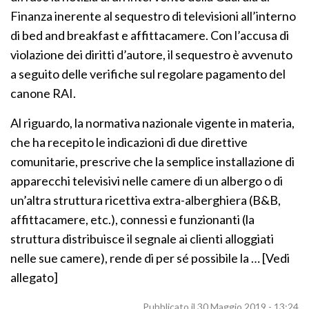
Finanza inerente al sequestro di televisioni all’interno
di
di bed and breakfast e affittacamere. Con l’accusa di
un
violazione dei diritti d’autore, il sequestro è avvenuto
intervento
a seguito delle verifiche sul regolare pagamento del
della
canone RAI.
Guardia
di
Al riguardo, la normativa nazionale vigente in materia,
Finanza
che ha recepito le indicazioni di due direttive
inerente
comunitarie, prescrive che la semplice installazione di
al
apparecchi televisivi nelle camere di un albergo o di
sequestro
un’altra struttura ricettiva extra-alberghiera (B&B,
di
affittacamere, etc.), connessi e funzionanti (la
televisioni
struttura distribuisce il segnale ai clienti alloggiati
all’interno
nelle sue camere), rende di per sé possibile la … [Vedi
di
allegato]
bed
and
Pubblicato il 30 Maggio 2019 - 13:24