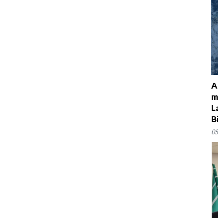
A
m
L
B
05