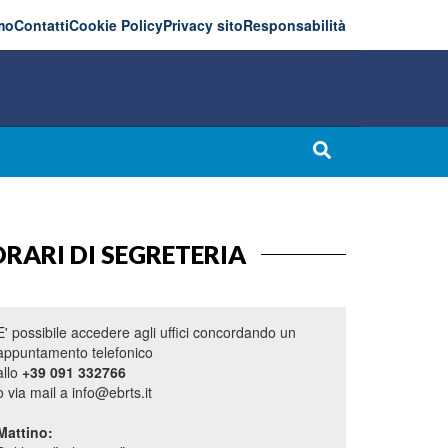
mo
Contatti
Cookie Policy
Privacy sito
Responsabilità
RARI DI SEGRETERIA
E' possibile accedere agli uffici concordando un
appuntamento telefonico
allo
+39 091 332766
o via mail a info@ebrts.it
Mattino: