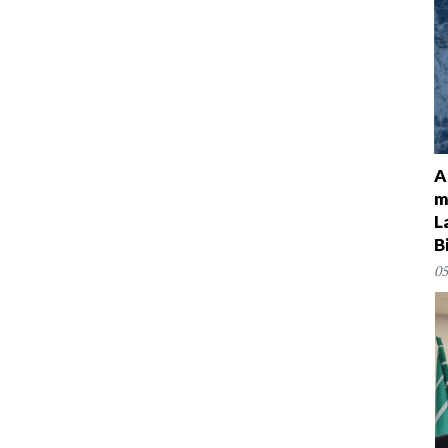
A
m
L
B
05