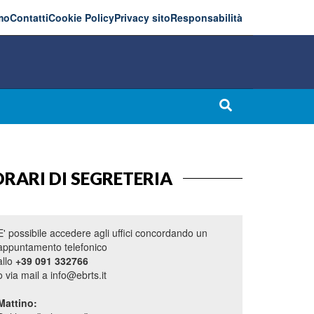
mo
Contatti
Cookie Policy
Privacy sito
Responsabilità
RARI DI SEGRETERIA
E' possibile accedere agli uffici concordando un
appuntamento telefonico
allo
+39 091 332766
o via mail a info@ebrts.it
Mattino: