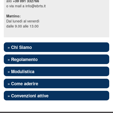
allo
+39 091 332766
o via mail a info@ebrts.it
Mattino:
Dal lunedì al venerdì
dalle 9.00 alle 13.00
» Chi Siamo
» Regolamento
» Modulistica
» Come aderire
» Convenzioni attive