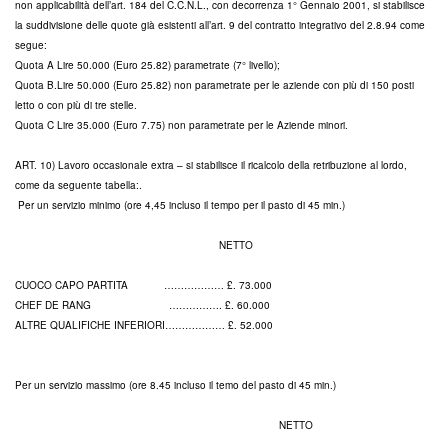
non applicabilità dell’art. 184 del C.C.N.L., con decorrenza 1° Gennaio 2001, si stabilisce
la suddivisione delle quote già esistenti all’art. 9 del contratto integrativo del 2.8.94 come
segue:
Quota A Lire 50.000 (Euro 25.82) parametrate (7° livello);
Quota B.Lire 50.000 (Euro 25.82) non parametrate per le aziende con più di 150 posti
letto o con più di tre stelle.
Quota C Lire 35.000 (Euro 7.75) non parametrate per le Aziende minori.
ART. 10) Lavoro occasionale extra – si stabilisce il ricalcolo della retribuzione al lordo,
come da seguente tabella:.
Per un servizio minimo (ore 4,45 incluso il tempo per il pasto di 45 min.)
NETTO
CUOCO CAPO PARTITA ……………… £. 73.000
CHEF DE RANG ……………. £. 60.000
ALTRE QUALIFICHE INFERIORI……………… £. 52.000
Per un servizio massimo (ore 8.45 incluso il temo del pasto di 45 min.)
NETTO