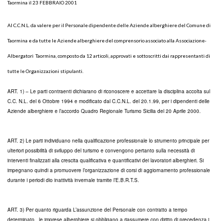
Taormina il 23 FEBBRAIO 2001
Al C.C.N.L. da valere per il Personale dipendente delle Aziende alberghiere del Comune di
Taormina e da tutte le Aziende alberghiere del comprensorio associato alla Associazione-
Albergatori Taormina, composto da 12 articoli, approvati e sottoscritti dai rappresentanti di
tutte le Organizzazioni stipulanti.
ART. 1) – Le parti contraenti dichiarano di riconoscere e accettare la disciplina accolta sul
C.C. N.L. del 6 Ottobre 1994 e modificato dal C.C.N.L. del 20.1.99, per i dipendenti delle
Aziende alberghiere e l’accordo Quadro Regionale Turismo Sicilia del 20 Aprile 2000.
ART. 2) Le parti individuano nella qualificazione professionale lo strumento principale per
ulteriori possibilità di sviluppo del turismo e convengono pertanto sulla necessità di
interventi finalizzati alla crescita qualificativa e quantificativi dei lavoratori alberghieri. Si
impegnano quindi a promuovere l’organizzazione di corsi di aggiornamento professionale
durante i periodi dio inattività invernale tramite l’E.B.R.T.S.
ART. 3) Per quanto riguarda L’assunzione del Personale con contratto a tempo
determinato , le imprese alberghiere si obbligano a riassumere con diritto di precedenza i