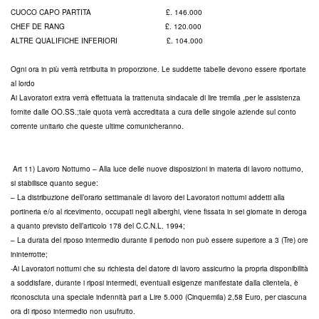
CUOCO CAPO PARTITA £. 146.000
CHEF DE RANG £. 120.000
ALTRE QUALIFICHE INFERIORI £. 104.000
Ogni ora in più verrà retribuita in proporzione. Le suddette tabelle devono essere riportate
al lordo
Ai Lavoratori extra verrà effettuata la trattenuta sindacale di lire tremila ,per le assistenza
fornite dalle OO.SS.;tale quota verrà accreditata a cura delle singole aziende sul conto
corrente unitario che queste ultime comunicheranno.
Art 11) Lavoro Notturno – Alla luce delle nuove disposizioni in materia di lavoro notturno,
si stabilisce quanto segue:
– La distribuzione dell’orario settimanale di lavoro dei Lavoratori notturni addetti alla
portineria e/o al ricevimento, occupati negli alberghi, viene fissata in sei giornate in deroga
a quanto previsto dell’articolo 178 del C.C.N.L. 1994;
– La durata del riposo intermedio durante il periodo non può essere superiore a 3 (Tre) ore
ininterrotte;
-Ai Lavoratori notturni che su richiesta del datore di lavoro assicurino la propria disponibilità
a soddisfare, durante i riposi intermedi, eventuali esigenze manifestate dalla clientela, è
riconosciuta una speciale indennità pari a Lire 5.000 (Cinquemila) 2,58 Euro, per ciascuna
ora di riposo intermedio non usufruito.