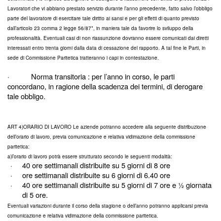
Lavoratori che vi abbiano prestato servizio durante l’anno precedente, fatto salvo l’obbligo
parte del lavoratore di esercitare tale diritto ai sansi e per gli effetti di quanto previsto
dall’articolo 23 comma 2 legge 56/87*, in maniera tale da favorire lo sviluppo della
professionalità. Eventuali casi di non riassunzione dovranno essere comunicati dai diretti
interessati entro trenta giorni dalla data di cessazione del rapporto. A tal fine le Parti, in
sede di Commissione Paritetica tratteranno i capi in contestazione.
·
Norma transitoria : per l’anno in corso, le parti
concordano, in ragione della scadenza dei termini, di derogare
tale obbligo.
ART 4)ORARIO DI LAVORO Le aziende potranno accedere alla seguente distribuzione
dell’orario di lavoro, previa comunicazione e relativa vidimazione della commissione
paritetica:
a)l’orario di lavoro potrà essere strutturato secondo le seguenti modalità:
·
40 ore settimanali distribuite su 5 giorni di 8 ore
·
ore settimanali distribuite su 6 giorni di 6.40 ore
·
40 ore settimanali distribuite su 5 giorni di 7 ore e ½ giornata
di 5 ore.
Eventuali variazioni durante il corso della stagione o dell’anno potranno applicarsi previa
comunicazione e relativa vidimazione della commissione paritetica.