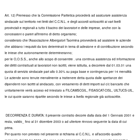
Art. 12) Premesso che la Commissione Paritetica procederà ad assicurare assistenza
sindacale sul territorio nei limiti del C.C.N.L. e degli accordi sottoscritti ai vari livelli
provinciali e regionali a tutto il bacino dei lavoratori e delle imprese, anche con la
concessioni o pareri all’interno di detto organismo;
considerato che l’Associazione Albergatori Taormina provvederà ad assistere le aziende
che abbiano i requisiti da loro determinati in tema di adesione e di contribuzione secondo
le intese che autonomamente determineranno;
per le O,O.S.S., anche allo scopo di consentire . una continua assistenza ed informazione
dei diritti contrattuali ai lavoratori non iscritti, viene istituita, a decorrere dal 01.03.01 una
quota di servizio sindacale pari allo 0.30% su paga base e contingenza per 14 mensilità
Le aziende sono tenute mensilmente a trattenere detta quota dalle spettanze dei
dipendenti non iscritti al sindacato, con versamento di detti importi sul c/c bancario che
unitariamente verrà acceso ed intestato a FILCAMS­CGIL, FISASCAT-CISL, UILTUCS-UIL,
le cui quote saranno ripartite secondo le intese a livello regionale già sottoscritte.
DECORRENZA E DURATA: il presente contratto decorre dalla data del 1 Gennaio 2001 e
resta, valido_ fino al 31 dicembre 2003 o ad ulteriore rinnovo seguente la data di cui
prima.
Per quanto non previsto nel presente si richiama al C.C.N.L. e all’accordo quadro