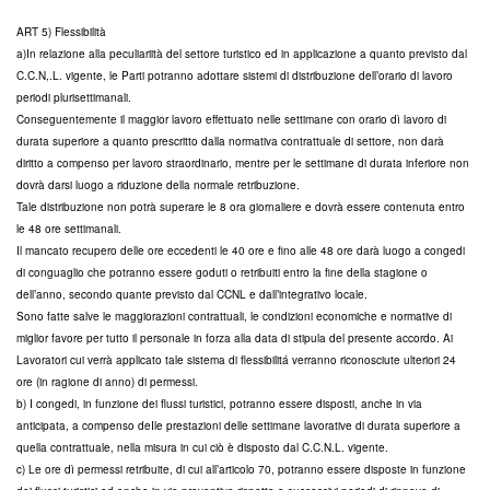
ART 5) Flessibilità
a)In relazione alla peculiariità del settore turistico ed in applicazione a quanto previsto dal
C.C.N,.L. vigente, le Parti potranno adottare sistemi di distribuzione dell’orario di lavoro
periodi plurisettimanali.
Conseguentemente il maggior lavoro effettuato nelle settimane con orario dì lavoro di
durata superiore a quanto prescritto dalla normativa contrattuale di settore, non darà
diritto a compenso per lavoro straordinario, mentre per le settimane di durata inferiore non
dovrà darsi luogo a riduzione della normale retribuzione.
Tale distribuzione non potrà superare le 8 ora giornaliere e dovrà essere contenuta entro
le 48 ore settimanali.
Il mancato recupero delle ore eccedenti le 40 ore e fino alle 48 ore darà luogo a congedi
di conguaglio che potranno essere goduti o retribuiti entro la fine della stagione o
dell’anno, secondo quante previsto dal CCNL e dall’integrativo locale.
Sono fatte salve le maggiorazioni contrattuali, le condizioni economiche e normative di
miglior favore per tutto il personale in forza alla data di stipula del presente accordo. Ai
Lavoratori cui verrà applicato tale sistema di flessibilitá verranno riconosciute ulteriori 24
ore (in ragione di anno) di permessi.
b) I congedi, in funzione dei flussi turistici, potranno essere disposti, anche in via
anticipata, a compenso deIle prestazioni delle settimane lavorative di durata superiore a
quella contrattuale, nella misura in cui ciò è disposto dal C.C.N.L. vigente.
c) Le ore dì permessi retribuite, di cui all’articolo 70, potranno essere disposte in funzione