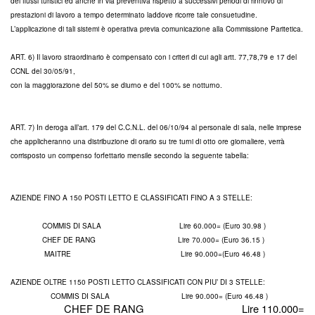
dei flussi turistici ed anche in via preventiva rispetto a successivi periodi di rinnovo di
prestazioni di lavoro a tempo determinato laddove ricorre tale consuetudine.
L’applicazione di tali sistemi è operativa previa comunicazione alla Commissione Paritetica.
ART. 6) Il lavoro straordinario è compensato con i criteri di cui agli artt. 77,78,79 e 17 del
CCNL del 30/05/91,
con la maggiorazione del 50% se diurno e del 100% se notturno.
ART. 7) In deroga all’art. 179 del C.C.N.L. del 06/10/94 al personale di sala, nelle imprese
che applicheranno una distribuzione di orario su tre turni di otto ore giornaliere, verrà
corrisposto un compenso forfettario mensile secondo la seguente tabella:
AZIENDE FINO A 150 POSTI LETTO E CLASSIFICATI FINO A 3 STELLE:
COMMIS DI SALA Lire 60.000= (Euro 30.98 )
CHEF DE RANG Lire 70.000= (Euro 36.15 )
MAITRE Lire 90.000=(Euro 46.48 )
AZIENDE OLTRE 1150 POSTI LETTO CLASSIFICATI CON PIU’ DI 3 STELLE:
COMMIS DI SALA Lire 90.000= (Euro 46.48 )
CHEF
DE RANG Lire 110.000=