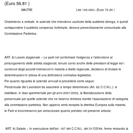
(Euro 56.81 )
MAITRE Lire 140.000= (Euro 72.30 )
Chiarimento a verbale: le aziende che intendono usufruire della suddetta deroga, e quindi
corrispondere il suddetto compenso forfettario, devono preventivamente comunicarlo alla
Commissione Paritetica.
ART. 8) Lavoro stagionale – Le parti nel confermare l’esigenza e l’attenzione al
prolungamento delle attività stagionali, tenuto conto anche delle previsioni di legge ed i
contenuti degli accordi intervenuti in materia a livello regionale, decidono di rinviare le
determinazioni in attesa di una definizione normativa legislativa.
Per quanto riguarda le aziende annuali si procederà come segue:
Percentuale dei Lavoratori da assumere a tempo determinato (Art. 62 C.C.N.L.): si
stabilisce, in fase sperimentale per gli anni 2001/2002, la liberalizzazione della
percentuale per quelle aziende che ne faranno richiesta tramite l’associazione di categoria
alla commissione paritetica. Non appena verrà recepita la direttiva Europea sulla materia,
le Parti si incontreranno per armonizzare quanto previsto nel presente articolo.
ART. 9) Salario – In esecuzione dell’art. 167 del C.C.N.L. del 31/OS/94, fermo restando la