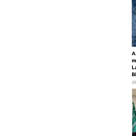
A
m
L
B
05