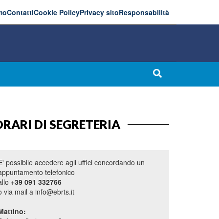
mo
Contatti
Cookie Policy
Privacy sito
Responsabilità
RARI DI SEGRETERIA
E' possibile accedere agli uffici concordando un
appuntamento telefonico
allo
+39 091 332766
o via mail a info@ebrts.it
Mattino: