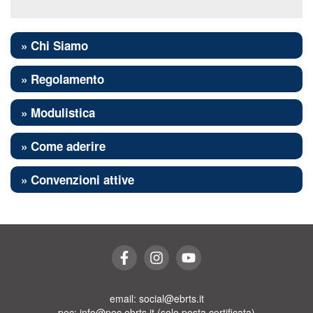
» Chi Siamo
» Regolamento
» Modulistica
» Come aderire
» Convenzioni attive
email: social@ebrts.it
pec: info@pec.ebrts.it (solo posta certificata)