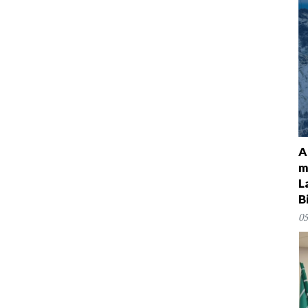
A
m
L
B
05