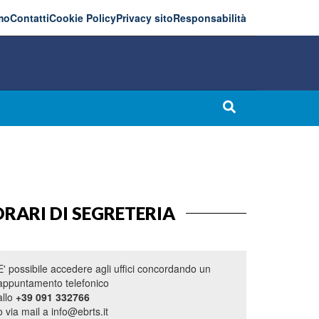
mo
Contatti
Cookie Policy
Privacy sito
Responsabilità
RARI DI SEGRETERIA
E' possibile accedere agli uffici concordando un
appuntamento telefonico
allo
+39 091 332766
o via mail a info@ebrts.it