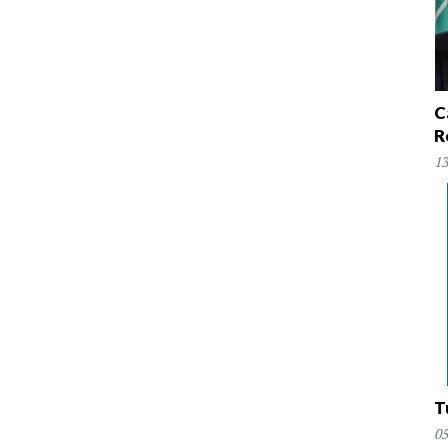
C
R
13
T
05