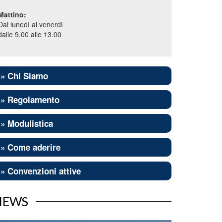
Mattino:
Dal lunedì al venerdì
dalle 9.00 alle 13.00
» Chi Siamo
» Regolamento
» Modulistica
» Come aderire
» Convenzioni attive
NEWS